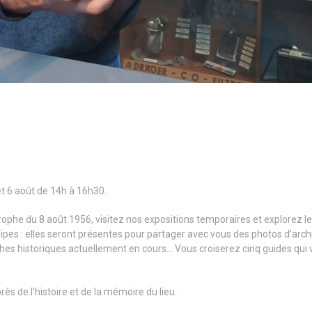
et 6 août de 14h à 16h30.
phe du 8 août 1956, visitez nos expositions temporaires et explorez le 
ipes : elles seront présentes pour partager avec vous des photos d’archiv
rches historiques actuellement en cours… Vous croiserez cinq guides qui v
ès de l’histoire et de la mémoire du lieu.