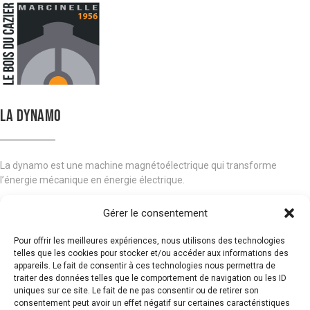
LA DYNAMO
La dynamo est une machine magnétoélectrique qui transforme
l’énergie mécanique en énergie électrique.
En 1869, le belge Zénobe Gramme rend possible la production des
Gérer le consentement
génératrices à courant continu en imaginant le collecteur. Il dépose un
brevet en juillet 1871.
Pour offrir les meilleures expériences, nous utilisons des technologies
telles que les cookies pour stocker et/ou accéder aux informations des
Il enroule plusieurs bobines de fils de cuivre et les répartit autour d’un
appareils. Le fait de consentir à ces technologies nous permettra de
traiter des données telles que le comportement de navigation ou les ID
rotor en bois. Ensuite, il raccorde les extrémités des bobines à des
uniques sur ce site. Le fait de ne pas consentir ou de retirer son
lames de cuivre : c’est le collecteur. Il fait tourner ce rotor dans le
consentement peut avoir un effet négatif sur certaines caractéristiques
champ magnétique d’un aimant permanent. Des fils de cuivre frottent