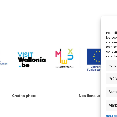
Pour of
les coo
consent
comport
consent
caracté
Fonc
Préf
Stati
Crédits photo
Nos liens utiles
Mark
Manage se