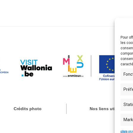
Pour of
les coo
consent
comport
consent
caracté
Fonc
Préf
Stati
Crédits photo
Nos liens utiles
Mark
Gérer les 