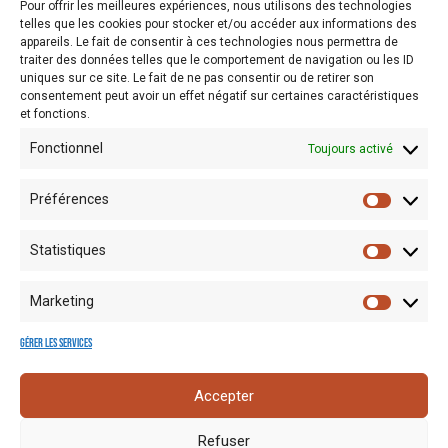
Pour offrir les meilleures expériences, nous utilisons des technologies
documentaliste pour un RDV, Julie van der Vrecken
telles que les cookies pour stocker et/ou accéder aux informations des
j.vandervrecken@leboisducazier.be
appareils. Le fait de consentir à ces technologies nous permettra de
traiter des données telles que le comportement de navigation ou les ID
uniques sur ce site. Le fait de ne pas consentir ou de retirer son
consentement peut avoir un effet négatif sur certaines caractéristiques
et fonctions.
Accéder à la base de données
Fonctionnel
Toujours activé
Préférences
Statistiques
Marketing
Gérer les services
Mentions
Crédits
Nos liens
Espace
Accepter
RGPD
photo
utiles
presse
Refuser