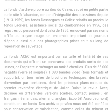
Le fonds d’archive propre au Bois du Cazier, sauvé en petite partie
sur le site à l’abandon, contient l’intégralité des quinzaines de paie
(1913-1959), les fonds Dassargues et Gallez relatifs au procès, le
fonds Ladrière, assistance social du charbonnage en 1956, des
registres du personnel dont celui de 1956, émouvant par ses noms
biffés au crayon rouge, un ensemble important de journaux
d’époque ainsi que des photographies prises tout au long de
l’opération de sauvetage.
Le fonds ACEC est important par sa taille et l’intérêt de ses
documents qui offrent un panorama des produits sortis de ses
usines, de l’aspirateur ménager au tank à chenilles ! Plus de 65 000
négatifs (verre et souples), 1 080 bandes vidéo (tous formats et
supports), un bon millier de brochures techniques, des brevets
d’invention par centaines, dont les précieux plans-calques du
premier réverbère électrique de Julien Dulait, la revue Acec,
déclinée en différentes versions (cadres, contact, jeunes ; en
français, néerlandais, allemand, anglais ; Expo 58, Acec Jeumont)
constituent ce fonds. Des archives privées nous ont été confiées
pour conservation et valorisation, comme celles du mineur et