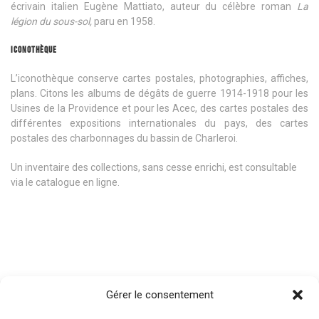
écrivain italien Eugène Mattiato, auteur du célèbre roman
La
légion du sous-sol,
paru en 1958.
ICONOTHÈQUE
L’iconothèque conserve cartes postales, photographies, affiches,
plans. Citons les albums de dégâts de guerre 1914-1918 pour les
Usines de la Providence et pour les Acec, des cartes postales des
différentes expositions internationales du pays, des cartes
postales des charbonnages du bassin de Charleroi.
Un inventaire des collections, sans cesse enrichi, est consultable
via le catalogue en ligne.
Gérer le consentement
Ouvert du mardi au vendredi de 9h à 12h et de 13h à
16h30. Sur rendez-vous uniquement. Contactez notre