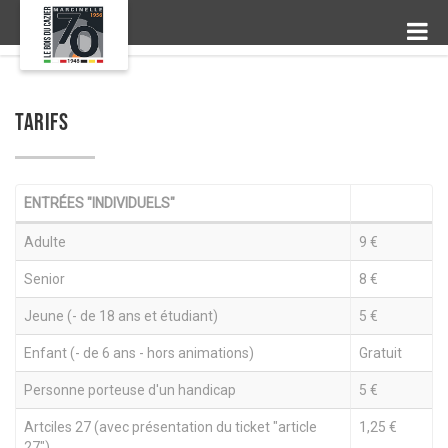
TARIFS
ENTRÉES "INDIVIDUELS"
Adulte
9 €
Senior
8 €
Jeune (- de 18 ans et étudiant)
5 €
Enfant (- de 6 ans - hors animations)
Gratuit
Personne porteuse d'un handicap
5 €
Artciles 27 (avec présentation du ticket "article
1,25 €
27")