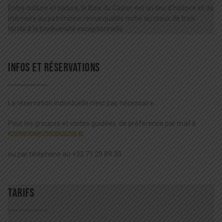
Entre culture et nature, le Bois du Cazier est un lieu d'histoire et de
mémoire au patrimoine remarquable niché au creux de trois
terrils à la biodiversité exceptionnelle.
INFOS ET RÉSERVATIONS
La réservation individuelle n'est pas nécessaire.
Pour les groupes et visites guidées: de préférence par mail à
reservation@leboisducazier.be
ou par téléphone au +32 71 29 89 30
TARIFS