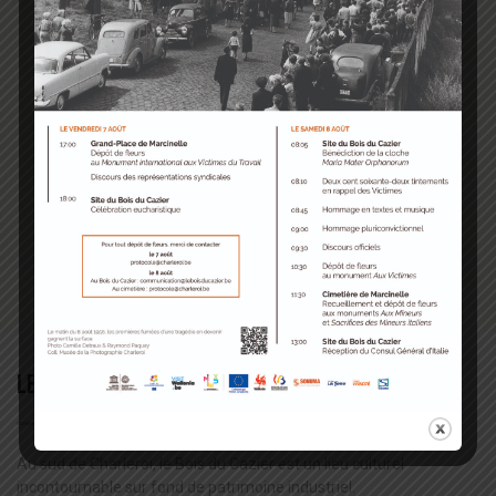
Plongez dans l’Histoire avec Those from Below en
réalité virtuelle ! Entre technologies immersives et
récits captivants, découvrez les grands moments du
passé de façon…
Lire plus
LE BOIS DU CAZIER
Au sud de Charleroi, le Bois du Cazier est un lieu culturel
incontournable sur fond de patrimoine industriel.