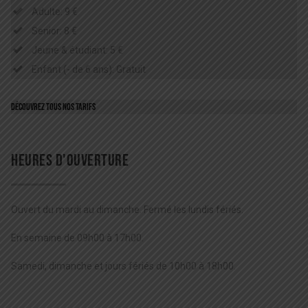
Adulte: 9 €
Senior: 8 €
Jeune & étudiant: 5 €
Enfant (- de 6 ans): Gratuit
Découvrez tous nos tarifs
HEURES D'OUVERTURE
Ouvert du mardi au dimanche. Fermé les lundis fériés.
En semaine de 09h00 à 17h00.
Samedi, dimanche et jours fériés de 10h00 à 18h00.