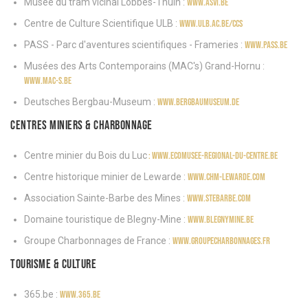
Musée du tram vicinal Lobbes-Thuin :
www.asvi.be
Centre de Culture Scientifique ULB :
www.ulb.ac.be/ccs
PASS - Parc d'aventures scientifiques - Frameries :
www.pass.be
Musées des Arts Contemporains (MAC's) Grand-Hornu :
www.mac-s.be
Deutsches Bergbau-Museum :
www.bergbaumuseum.de
Centres miniers & charbonnage
Centre minier du Bois du Luc
: www.ecomusee-regional-du-centre.be
Centre historique minier de Lewarde :
www.chm-lewarde.com
Association Sainte-Barbe des Mines :
www.stebarbe.com
Domaine touristique de Blegny-Mine :
www.blegnymine.be
Groupe Charbonnages de France :
www.groupecharbonnages.fr
Tourisme & culture
365.be :
www.365.be