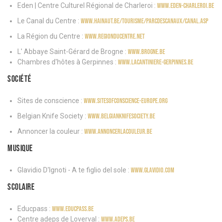
Eden | Centre Culturel Régional de Charleroi :
www.eden-charleroi.be
Le Canal du Centre :
www.hainaut.be/tourisme/parcdescanaux/canal.asp
La Région du Centre :
www.regionducentre.net
L' Abbaye Saint-Gérard de Brogne :
www.brogne.be
Chambres d'hôtes à Gerpinnes :
www.lacantiniere-gerpinnes.be
Société
Sites de conscience :
www.sitesofconscience-europe.org
Belgian Knife Society :
www.belgianknifesociety.be
Annoncer la couleur :
www.annoncerlacouleur.be
Musique
Glavidio D'Ignoti - A te figlio del sole :
www.glavidio.com
Scolaire
Educpass :
www.educpass.be
Centre adeps de Loverval :
www.adeps.be