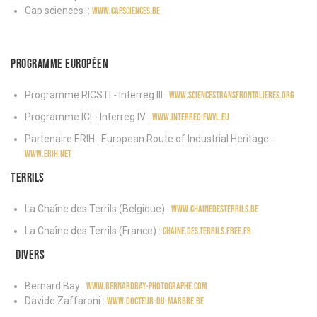
Cap sciences :
www.capsciences.be
Programme européen
Programme RICSTI - Interreg III :
www.sciencestransfrontalieres.org
Programme ICI - Interreg IV :
www.interreg-fwvl.eu
Partenaire ERIH : European Route of Industrial Heritage :
www.erih.net
Terrils
La Chaîne des Terrils (Belgique) :
www.chainedesterrils.be
La Chaîne des Terrils (France) :
chaine.des.terrils.free.fr
Divers
Bernard Bay :
www.bernardbay-photographe.com
Davide Zaffaroni :
www.docteur-du-marbre.be