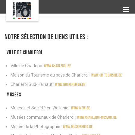
NOTRE SÉLECTION DE LIENS UTILES :
Ville de Charleroi
Ville de Charleroi:
www.charleroi.be
Maison du Tourisme du pays de Charleroi :
www.cm-tourisme.be
Charleroi Sud-Hainaut :
www.notreregion.be
Musées
Musées et Société en Wallonie :
www.msw.be
Musées communaux de Charleroi :
www.charleroi-museum.be
Musée de la Photographie :
www.museephoto.be