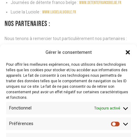
Journées de détente franco belge :
www.detentefrancobelge.fr
Lucie la Luciole :
www.lucielaluciole.fr
NOS PARTENAIRES :
Nous tenons à remercier tout particulièrement nos partenaires :
La Communauté Européenne
Gérer le consentement
La Wallonie
Fédération Wallonie Bruxelles
Pour offrir les meilleures expériences, nous utilisons des technologies
telles que les cookies pour stocker et/ou accéder aux informations des
La Province du Hainaut
appareils. Le fait de consentir à ces technologies nous permettra de
La Ville de Charleroi
traiter des données telles que le comportement de navigation ou les ID
Ethias
uniques sur ce site. Le fait de ne pas consentir ou de retirer son
consentement peut avoir un effet négatif sur certaines caractéristiques
Ce projet a été cofinancé par la Communauté Européenne et le
et fonctions.
Fonds européen de développement régional.
Fonctionnel
Toujours activé
Préférences