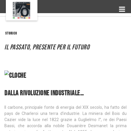
STORICO
Il passato, presente per il futuro
Dalla rivoluzione industriale…
Il carbone, principale fonte di energia del XIX secolo, ha fatto del
pays de Charleroi una terra d’industrie. La miniera del Bois du
Cazier vide la luce nel 1822 grazie a Guglielmo I°, re dei Paesi
Bassi, che accorda alla nobile Douairière Desmanet la prima