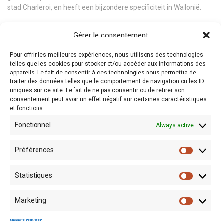
stad Charleroi, en heeft een bijzondere specificiteit in Wallonië.
Dit is een bevoorrechte ontmoetingsplaats tussen het verleden en
Gérer le consentement
de toekomst van het glasmateriaal, maar het museum biedt ook
een levende herinnering aan de geschiedenis van het glas in
Pour offrir les meilleures expériences, nous utilisons des technologies
Wallonië, waarvan de rijkdom een integraal onderdeel is van de
telles que les cookies pour stocker et/ou accéder aux informations des
identiteit van de regio. Het handhaven en de waardering van deze
appareils. Le fait de consentir à ces technologies nous permettra de
geschiedenis zijn de twee essentiële opdrachten van de instelling.
traiter des données telles que le comportement de navigation ou les ID
De collecties bevatten nu meer dan 6000 stukken glas en
uniques sur ce site. Le fait de ne pas consentir ou de retirer son
consentement peut avoir un effet négatif sur certaines caractéristiques
gereedschappen, en beslaan een zeer brede periode, van het
et fonctions.
Myceense tijdperk tot hedendaagse meesterwerken van glas.
Fonctionnel
Always active
Préférences
Statistiques
Marketing