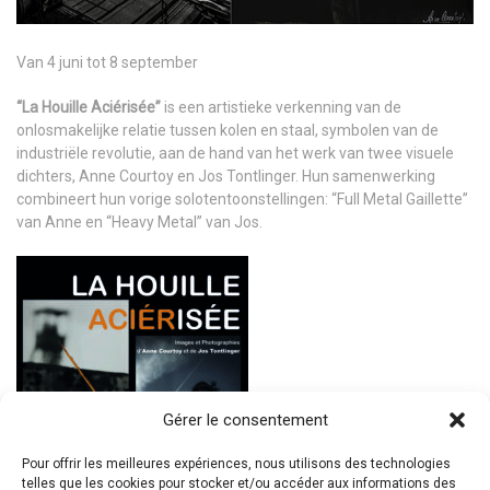
Van 4 juni tot 8 september
“La Houille Aciérisée”
is een artistieke verkenning van de
onlosmakelijke relatie tussen kolen en staal, symbolen van de
industriële revolutie, aan de hand van het werk van twee visuele
dichters, Anne Courtoy en Jos Tontlinger. Hun samenwerking
combineert hun vorige solotentoonstellingen: “Full Metal Gaillette”
van Anne en “Heavy Metal” van Jos.
Gérer le consentement
Pour offrir les meilleures expériences, nous utilisons des technologies
telles que les cookies pour stocker et/ou accéder aux informations des