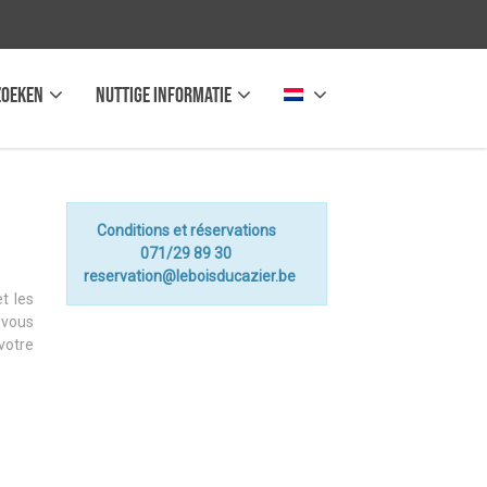
zoeken
Nuttige informatie
Conditions et réservations
071/29 89 30
reservation@leboisducazier.be
t les
s vous
votre