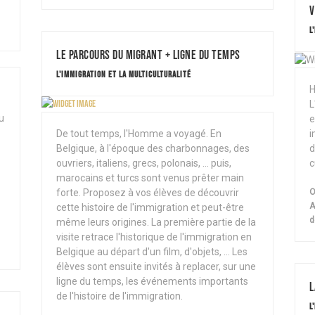
V
L
Le parcours du migrant + ligne du temps
L'IMMIGRATION ET LA MULTICULTURALITÉ
H
L
au
e
De tout temps, l'Homme a voyagé. En
i
Belgique, à l'époque des charbonnages, des
d
ouvriers, italiens, grecs, polonais, ... puis,
c
marocains et turcs sont venus prêter main
forte. Proposez à vos élèves de découvrir
O
A
cette histoire de l'immigration et peut-être
d
même leurs origines. La première partie de la
visite retrace l'historique de l'immigration en
Belgique au départ d'un film, d'objets, ... Les
élèves sont ensuite invités à replacer, sur une
ligne du temps, les événements importants
L
de l'histoire de l'immigration.
L