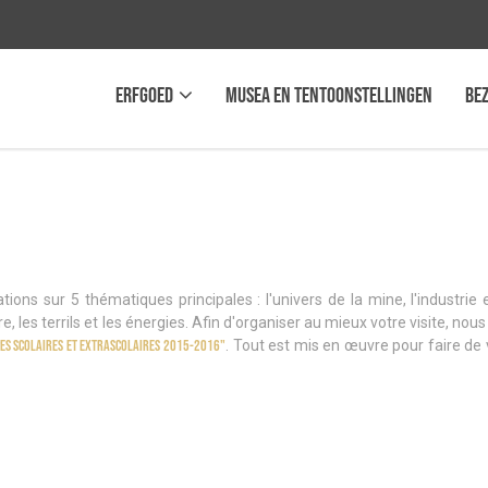
erfgoed
musea en Tentoonstellingen
Be
ions sur 5 thématiques principales : l'univers de la mine, l'industrie e
rre, les terrils et les énergies. Afin d'organiser au mieux votre visite, nou
es scolaires et extrascolaires 2015-2016"
. Tout est mis en œuvre pour faire de 