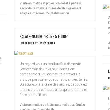
Visite-animation et projection-débat à partir du
secondaire inférieur. Durée de 2h. Egalement
adapté aux écoles d'alphabétisation.
A
D
d
e
Balade-Nature "Faune & Flore"
A
LES TERRILS ET LES ÉNERGIES
D
s
e
Un regard vers un terril suffit à démentir
l'expression de Pays noir. Partez en
L
compagnie du guide-nature à travers le
L
biotope particulier que constituent les terrils.
Du sous-sol à la cime des arbres, découvrez
un univers de couleurs ainsi qu'une faune et
flore particulières.
L
t
Visite-animation de la 3e maternelle aux études
e
supérieures. Durée de 2h.