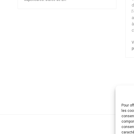
d
l
a
à
c
V
p
Pour of
les coo
consent
comport
consent
caracté