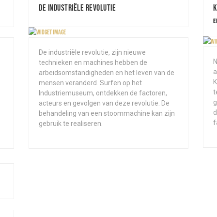
De industriële revolutie
K
E
De industriële revolutie, zijn nieuwe
N
technieken en machines hebben de
a
arbeidsomstandigheden en het leven van de
K
mensen veranderd. Surfen op het
t
Industriemuseum, ontdekken de factoren,
g
acteurs en gevolgen van deze revolutie. De
d
behandeling van een stoommachine kan zijn
f
gebruik te realiseren.