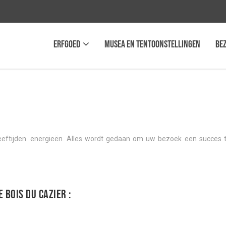
erfgoed
musea en Tentoonstellingen
Be
leeftijden. energieën.
Alles wordt gedaan om
uw bezoek een succes 
 Bois du Cazier :