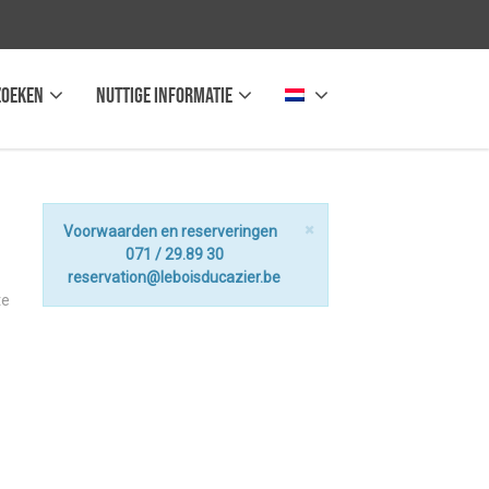
zoeken
Nuttige informatie
×
Voorwaarden en reserveringen
071 / 29.89 30
reservation@leboisducazier.be
te