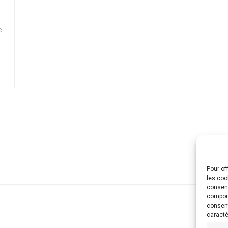
e
Pour of
les coo
consent
comport
consent
caracté