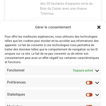
des 25 hectares d’espaces verts du
Bois du Cazier avec une chasse
Totemus…
CINEMINE La mine fait son cinéma
Gérer le consentement
Projet transfrontalier entre le Bois du
Cazier et le Centre Historique Minier ,
Pour offrir les meilleures expériences, nous utilisons des technologies
CINEMINE vous invite à découvrir
telles que les cookies pour stocker et/ou accéder aux informations des
appareils. Le fait de consentir à ces technologies nous permettra de
l'histoire minière franco-belge à
traiter des données telles que le comportement de navigation ou les ID
travers le regard…
uniques sur ce site. Le fait de ne pas consentir ou de retirer son
consentement peut avoir un effet négatif sur certaines caractéristiques
et fonctions.
Fonctionnel
Toujours activé
Préférences
Statistiques