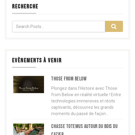
RECHERCHE
EVÈNEMENTS À VENIR
Those from below
Plongez dans l’Histoire avec Those
from Below en réalité virtuelle ! Entre
technologies immersives et récits
captivants, découvrez les grands
moments du passé de façon…
Chasse TOTEMUS autour du Bois du
Cazier