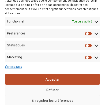
traiter des données telles que le comportement de navigation ou les ID
d’orientation à la fois…
uniques sur ce site. Le fait de ne pas consentir ou de retirer son
consentement peut avoir un effet négatif sur certaines caractéristiques
et fonctions.
Fonctionnel
Toujours activé
Préférences
Statistiques
Marketing
Gérer les services
Mentions
Crédits
Nos liens
Espace
Accepter
RGPD
photo
utiles
presse
Refuser
Enregistrer les préférences