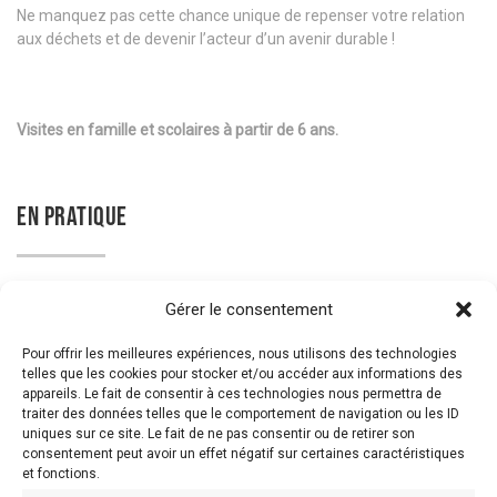
Ne manquez pas cette chance unique de repenser votre relation
aux déchets et de devenir l’acteur d’un avenir durable !
Visites en famille et scolaires à partir de 6 ans.
EN PRATIQUE
Tarif: prix de l'entrée du site +3€ pour l'expo temporaire "Homo
Gérer le consentement
Détritus" (y compris les dimanches gratuits)
Pour offrir les meilleures expériences, nous utilisons des technologies
Vous avez besoin d'une information complémentaire ou de
telles que les cookies pour stocker et/ou accéder aux informations des
réserver une visite scolaire?
appareils. Le fait de consentir à ces technologies nous permettra de
traiter des données telles que le comportement de navigation ou les ID
Téléphonez au 071298930 du mardi au vendredi de 9h à 17h ou
uniques sur ce site. Le fait de ne pas consentir ou de retirer son
consentement peut avoir un effet négatif sur certaines caractéristiques
envoyez un mail à reservation@leboisducazier.be.
et fonctions.