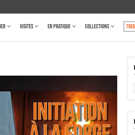
IER
VISITES
EN PRATIQUE
COLLECTIONS
70e&