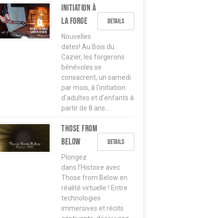
Initiation à
la forge
Details
Nouvelles
dates! Au Bois du
Cazier, les forgerons
bénévoles se
consacrent, un samedi
par mois, à l'initiation
d'adultes et d'enfants à
partir de 8 ans…
Those from
below
Details
Plongez
dans l’Histoire avec
Those from Below en
réalité virtuelle ! Entre
technologies
immersives et récits