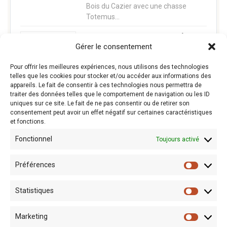
Bois du Cazier avec une chasse
Totemus…
CINEMINE La mine fait son cinéma
Gérer le consentement
Projet transfrontalier entre le Bois du
Cazier et le Centre Historique Minier ,
Pour offrir les meilleures expériences, nous utilisons des technologies
CINEMINE vous invite à découvrir
telles que les cookies pour stocker et/ou accéder aux informations des
appareils. Le fait de consentir à ces technologies nous permettra de
l'histoire minière franco-belge à
traiter des données telles que le comportement de navigation ou les ID
travers le regard…
uniques sur ce site. Le fait de ne pas consentir ou de retirer son
consentement peut avoir un effet négatif sur certaines caractéristiques
et fonctions.
Fonctionnel
Toujours activé
Préférences
Statistiques
Marketing