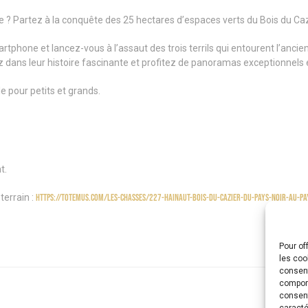
re ? Partez à la conquête des 25 hectares d’espaces verts du Bois du 
tphone et lancez-vous à l’assaut des trois terrils qui entourent l’anci
ez dans leur histoire fascinante et profitez de panoramas exceptionnel
le pour petits et grands.
t.
terrain :
https://totemus.com/les-chasses/227-hainaut-bois-du-cazier-du-pays-noir-au-pa
Pour of
les coo
consent
comport
consent