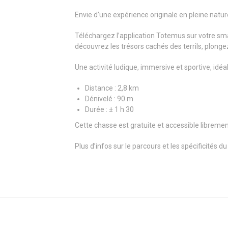
Envie d’une expérience originale en pleine natu
Téléchargez l’application Totemus sur votre smar
découvrez les trésors cachés des terrils, plong
Une activité ludique, immersive et sportive, idéa
Distance : 2,8 km
Dénivelé : 90 m
Durée : ± 1 h 30
Cette chasse est gratuite et accessible libremen
Plus d’infos sur le parcours et les spécificités du 