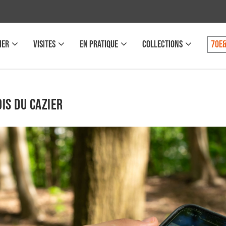
IER
VISITES
EN PRATIQUE
COLLECTIONS
70e&
is du Cazier