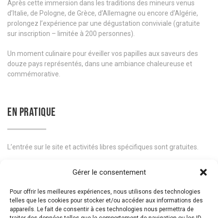
Après cette immersion dans les traditions des mineurs venus
d’Italie, de Pologne, de Grèce, d’Allemagne ou encore d’Algérie,
prolongez l’expérience par une dégustation conviviale (gratuite
sur inscription – limitée à 200 personnes).
Un moment culinaire pour éveiller vos papilles aux saveurs des
douze pays représentés, dans une ambiance chaleureuse et
commémorative.
EN PRATIQUE
L’entrée sur le site et activités libres spécifiques sont gratuites.
Inscription pour la dégustation gratuite:
Gérer le consentement
100 places samedi :
reservation@leboisducazier.be
ou 071/88.08.56
Pour offrir les meilleures expériences, nous utilisons des technologies
100 places dimanche :
reservation@leboisducazier.be
ou 071/88.08.56
telles que les cookies pour stocker et/ou accéder aux informations des
appareils. Le fait de consentir à ces technologies nous permettra de
L’accès à l’exposition temporaire Homo Detritus reste payante.