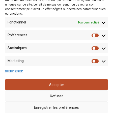
traiter des données telles que le comportement de navigation ou les ID
uniques sur ce site. Le fait de ne pas consentir ou de retirer son
consentement peut avoir un effet négatif sur certaines caractéristiques
et fonctions.
Fonctionnel
Toujours activé
Préférences
Statistiques
Marketing
Gérer les services
Mentions
Crédits
Nos liens
Espace
Accepter
RGPD
photo
utiles
presse
Refuser
Enregistrer les préférences