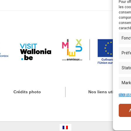
Pour of
les coo
consent
comport
consent
caracté
Fonc
Préf
Stati
Mark
Crédits photo
Nos liens utiles
Gérer les 