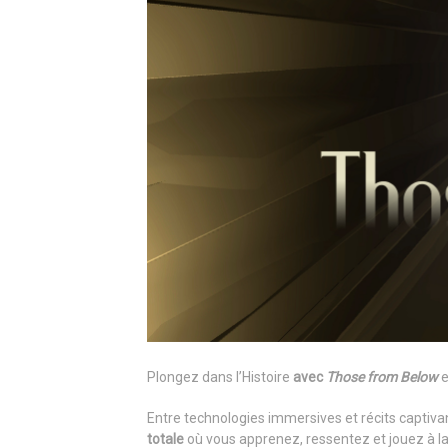
Plongez dans l’Histoire
avec
Those from Below
e
Entre technologies immersives et récits captiva
totale
où vous apprenez, ressentez et jouez à l