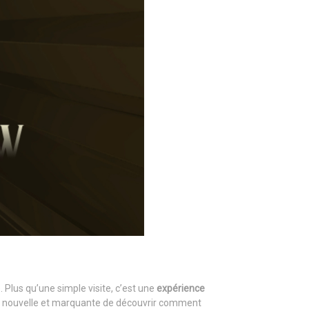
Plus qu’une simple visite, c’est une
expérience
ère nouvelle et marquante de découvrir comment