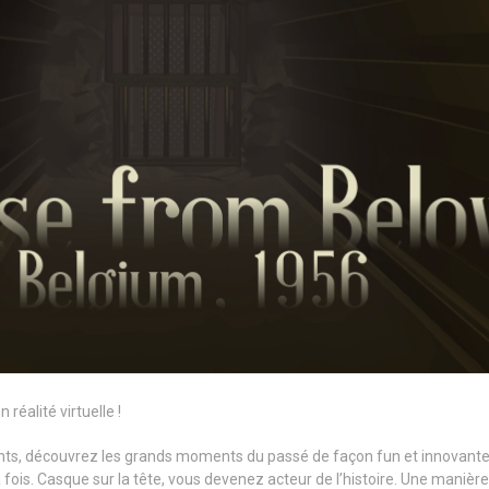
n réalité virtuelle !
nts, découvrez les grands moments du passé de façon fun et innovante. 
a fois. Casque sur la tête, vous devenez acteur de l’histoire. Une mani