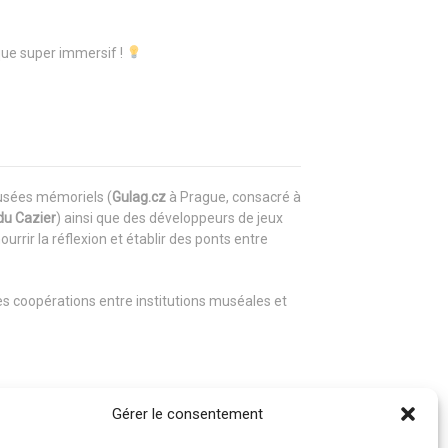
ique super immersif !
musées mémoriels (
Gulag.cz
à Prague, consacré à
du Cazier
) ainsi que des développeurs de jeux
n
ourrir la réflexion et établir des ponts entre
s coopérations entre institutions muséales et
Gérer le consentement