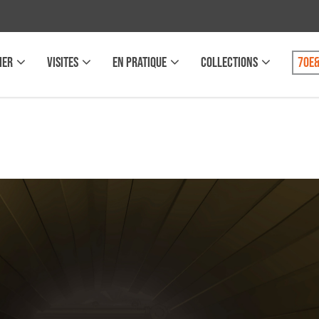
IER
VISITES
EN PRATIQUE
COLLECTIONS
70e&