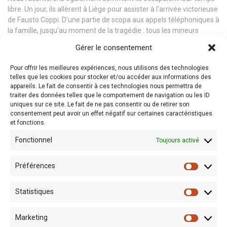
libre. Un jour, ils allèrent à
Liège
pour assister à l’arrivée victorieuse
de
Fausto Coppi
. D’une partie de scopa aux appels téléphoniques à
la famille, jusqu’au moment de la tragédie : tous les mineurs
cessent de parler.
Gérer le consentement
Il ne restera alors qu’en fond sonore « la musique de la mine »,
Pour offrir les meilleures expériences, nous utilisons des technologies
comme ils l’appelaient.
telles que les cookies pour stocker et/ou accéder aux informations des
appareils. Le fait de consentir à ces technologies nous permettra de
Réservation :
m.villani@leboisducazier.be
traiter des données telles que le comportement de navigation ou les ID
uniques sur ce site. Le fait de ne pas consentir ou de retirer son
consentement peut avoir un effet négatif sur certaines caractéristiques
et fonctions.
Fonctionnel
Toujours activé
Préférences
Statistiques
Marketing