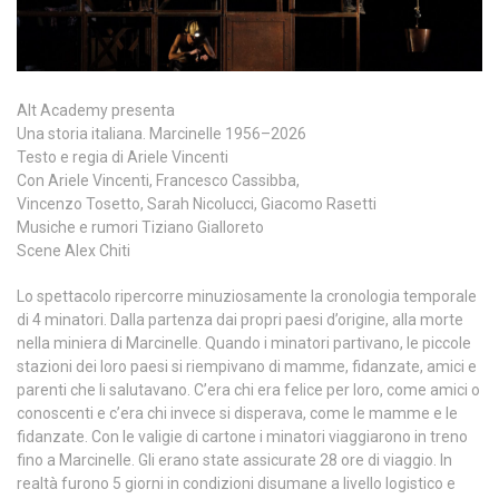
Alt Academy presenta
Una storia italiana. Marcinelle 1956–2026
Testo e regia di Ariele Vincenti
Con Ariele Vincenti, Francesco Cassibba,
Vincenzo Tosetto, Sarah Nicolucci, Giacomo Rasetti
Musiche e rumori Tiziano Gialloreto
Scene Alex Chiti
Lo spettacolo ripercorre minuziosamente la cronologia temporale
di 4 minatori. Dalla partenza dai propri paesi d’origine, alla morte
nella miniera di Marcinelle. Quando i minatori partivano, le piccole
stazioni dei loro paesi si riempivano di mamme, fidanzate, amici e
parenti che li salutavano. C’era chi era felice per loro, come amici o
conoscenti e c’era chi invece si disperava, come le mamme e le
fidanzate. Con le valigie di cartone i minatori viaggiarono in treno
fino a Marcinelle. Gli erano state assicurate 28 ore di viaggio. In
realtà furono 5 giorni in condizioni disumane a livello logistico e