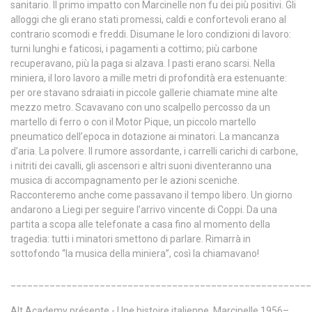
sanitario. Il primo impatto con Marcinelle non fu dei più positivi. Gli
alloggi che gli erano stati promessi, caldi e confortevoli erano al
contrario scomodi e freddi. Disumane le loro condizioni di lavoro:
turni lunghi e faticosi, i pagamenti a cottimo; più carbone
recuperavano, più la paga si alzava. I pasti erano scarsi. Nella
miniera, il loro lavoro a mille metri di profondità era estenuante:
per ore stavano sdraiati in piccole gallerie chiamate mine alte
mezzo metro. Scavavano con uno scalpello percosso da un
martello di ferro o con il Motor Pique, un piccolo martello
pneumatico dell’epoca in dotazione ai minatori. La mancanza
d’aria. La polvere. Il rumore assordante, i carrelli carichi di carbone,
i nitriti dei cavalli, gli ascensori e altri suoni diventeranno una
musica di accompagnamento per le azioni sceniche.
Racconteremo anche come passavano il tempo libero. Un giorno
andarono a Liegi per seguire l’arrivo vincente di Coppi. Da una
partita a scopa alle telefonate a casa fino al momento della
tragedia: tutti i minatori smettono di parlare. Rimarrà in
sottofondo “la musica della miniera”, così la chiamavano!
______________________________________________________
Alt Academy présente - Une histoire italienne. Marcinelle 1956–