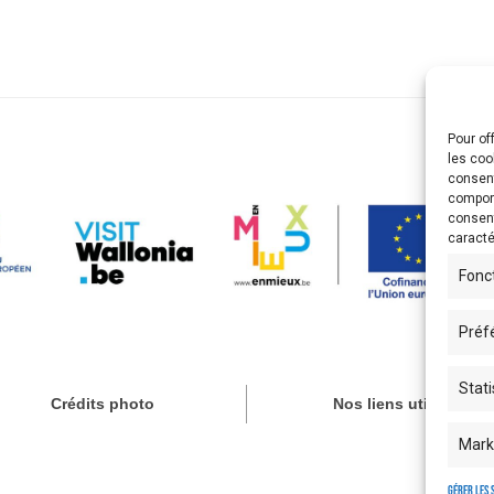
Pour of
les coo
consent
comport
consent
caracté
Fonc
Préf
Stati
Crédits photo
Nos liens utiles
Mark
Gérer les 