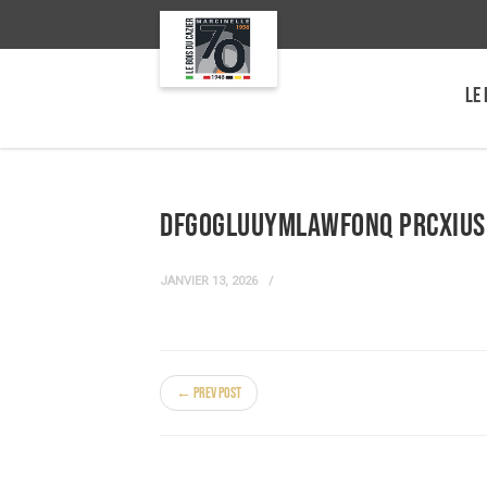
LE 
DFGogLUuymLAWfoNq PrcXIUS
JANVIER 13, 2026
← Prev Post