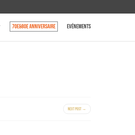
70e&80e anniversaire
Evénements
Next Post →