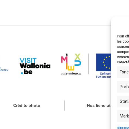
Pour of
les coo
consent
comport
consent
caracté
Fonc
Préf
Stati
Crédits photo
Nos liens utiles
Mark
Gérer les 