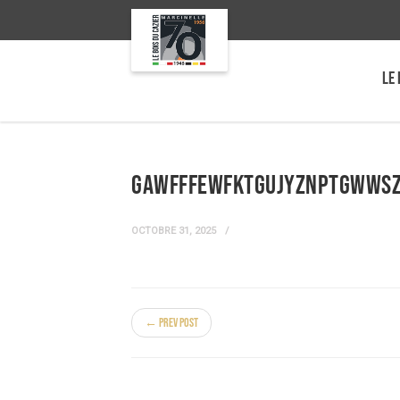
LE 
GaWfFFEwfktgujyzNPtGWWsz
OCTOBRE 31, 2025
← Prev Post