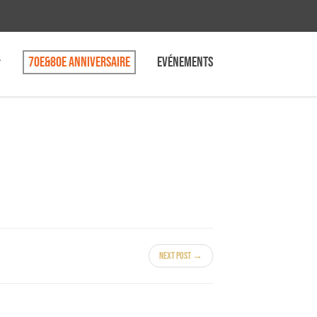
70e&80e anniversaire
Evénements
Next Post →