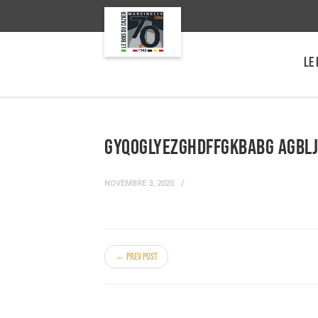
LE 
gyqoGlyEZGhdFFGkBabg agBl
NOVEMBRE 3, 2025
← Prev Post