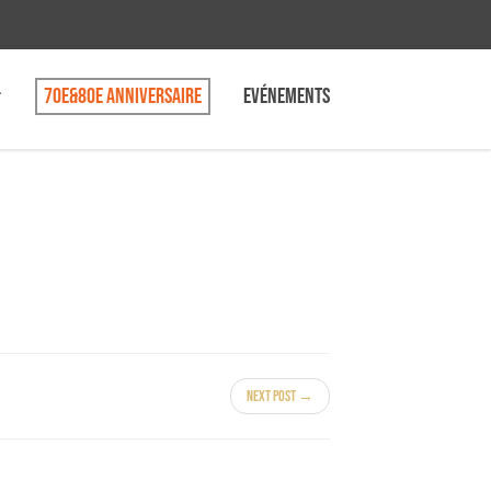
70e&80e anniversaire
Evénements
Next Post →