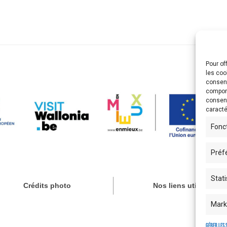
Pour of
les coo
consent
comport
consent
caracté
Fonc
Préf
Stati
Crédits photo
Nos liens utiles
Mark
Gérer les 