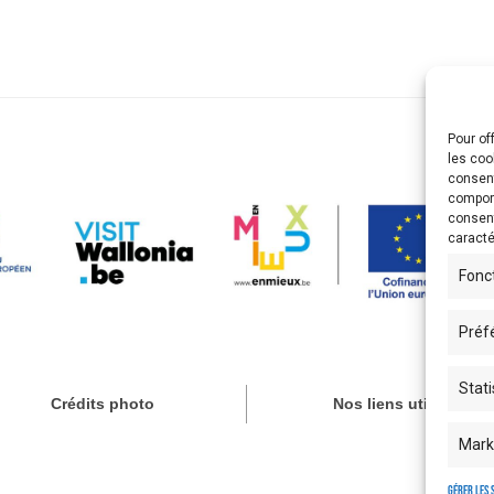
Pour of
les coo
consent
comport
consent
caracté
Fonc
Préf
Stati
Crédits photo
Nos liens utiles
Mark
Gérer les 