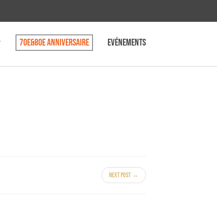
70e&80e anniversaire
Evénements
Next Post →