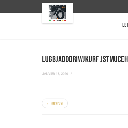
LE 
LuGBJADoDRIWJKurF JstmUce
JANVIER 13, 2026
← Prev Post