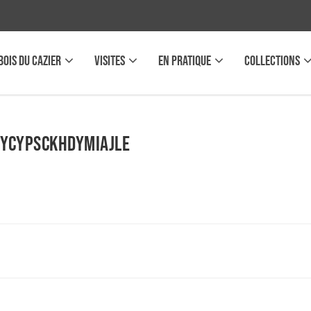
BOIS DU CAZIER
VISITES
EN PRATIQUE
COLLECTIONS
HYcypsCKHdYmIajlE