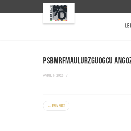
LE 
psBMRfMAuluRZGuoGcU aNGOZ
AVRIL 6, 2026
← Prev Post