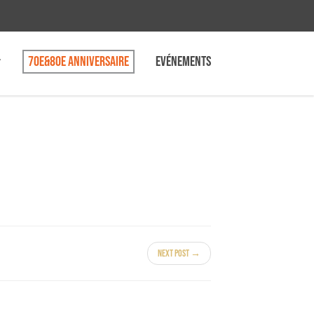
70e&80e anniversaire
Evénements
Next Post →