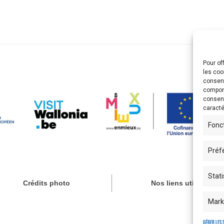
Pour of
les coo
consent
comport
consent
caracté
Fonc
Préf
Stati
Crédits photo
Nos liens utiles
Mark
Gérer les 