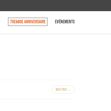
70e&80e anniversaire
Evénements
Next Post →