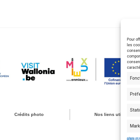
Pour of
les coo
consent
comport
consent
caracté
Fonc
Préf
Stati
Crédits photo
Nos liens utiles
Mark
Gérer les 