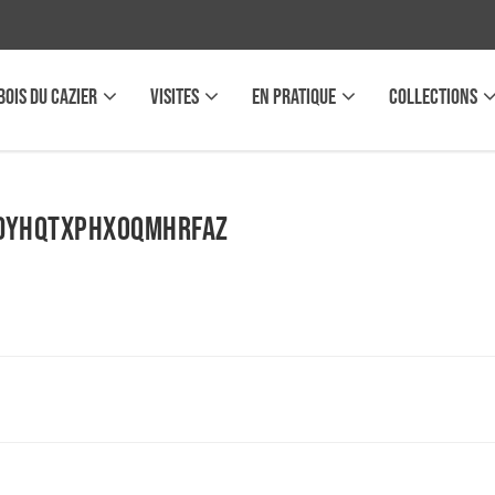
BOIS DU CAZIER
VISITES
EN PRATIQUE
COLLECTIONS
AdyHqTxPHxOqMhRFaZ