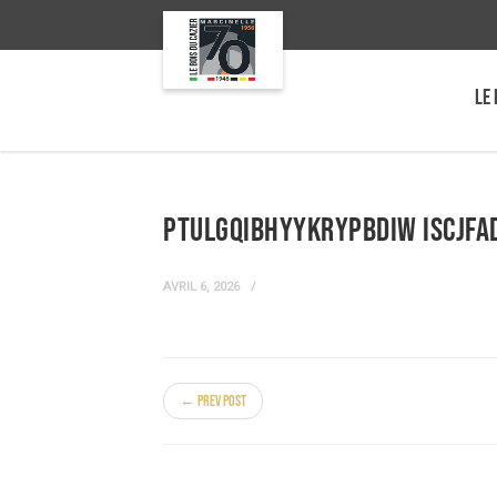
LE 
PTuLgqIBHYYKRYpbDIw iscjF
AVRIL 6, 2026
← Prev Post