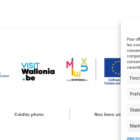
Pour of
les coo
consent
comport
consent
caracté
Fonc
Préf
Stati
Crédits photo
Nos liens utiles
Mark
Gérer les 