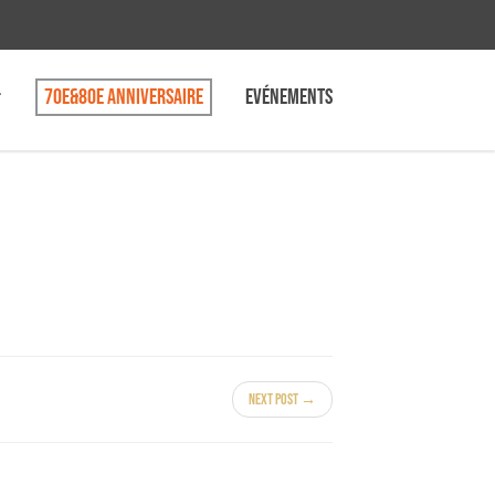
70e&80e anniversaire
Evénements
Next Post →