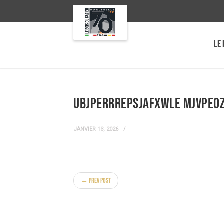
LE 
uBjPERRrEPsJafXWLe MJvpeO
JANVIER 13, 2026
← Prev Post