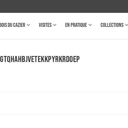
BOIS DU CAZIER
VISITES
EN PRATIQUE
COLLECTIONS
gTqhahBJVETEKKPyRKRDoep