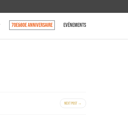
70e&80e anniversaire
Evénements
Next Post →