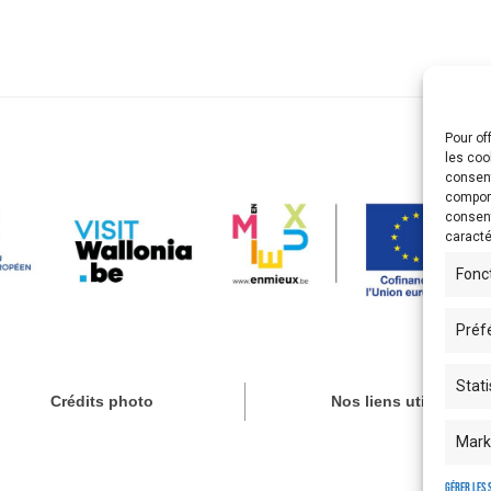
Pour of
les coo
consent
comport
consent
caracté
Fonc
Préf
Stati
Crédits photo
Nos liens utiles
Mark
Gérer les 