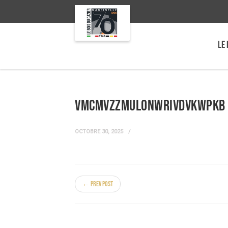
LE 
vmcMVZzmULonwrIvdVKwpkB 
OCTOBRE 30, 2025
← Prev Post