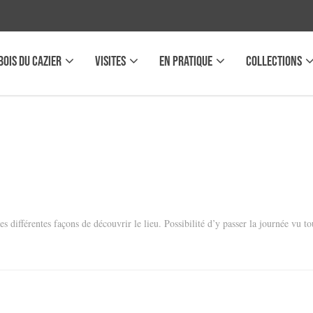
BOIS DU CAZIER
VISITES
EN PRATIQUE
COLLECTIONS
s différentes façons de découvrir le lieu. Possibilité d’y passer la journée vu tou