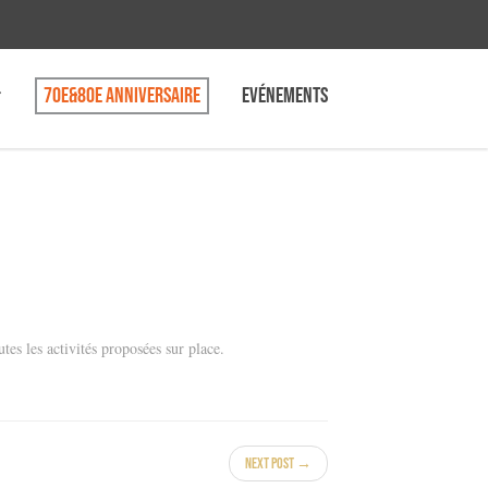
70e&80e anniversaire
Evénements
tes les activités proposées sur place.
Next Post →