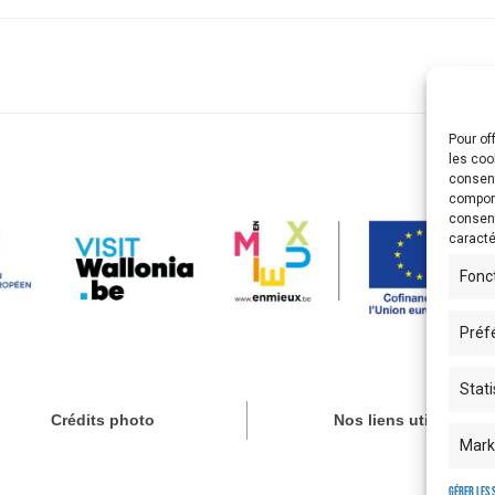
Pour of
les coo
consent
comport
consent
caracté
Fonc
Préf
Stati
Crédits photo
Nos liens utiles
Mark
Gérer les 