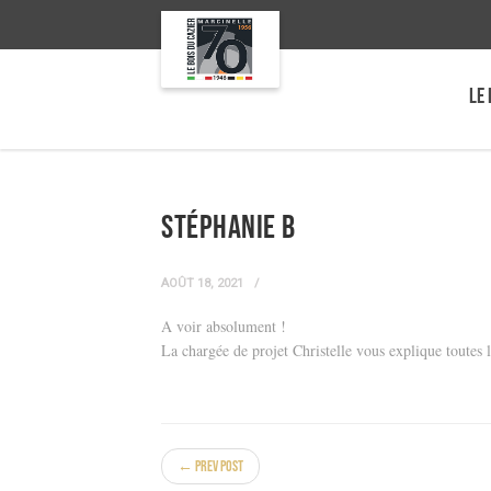
LE 
Stéphanie B
AOÛT 18, 2021
A voir absolument !
La chargée de projet Christelle vous explique toutes le
← Prev Post