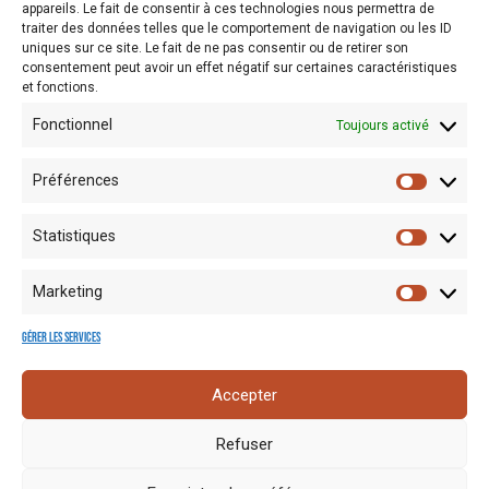
appareils. Le fait de consentir à ces technologies nous permettra de
traiter des données telles que le comportement de navigation ou les ID
← Prev Post
Next Post →
uniques sur ce site. Le fait de ne pas consentir ou de retirer son
consentement peut avoir un effet négatif sur certaines caractéristiques
et fonctions.
Fonctionnel
Toujours activé
Préférences
Statistiques
Marketing
Gérer les services
Mentions
Crédits
Nos liens
Espace
Accepter
RGPD
photo
utiles
presse
Refuser