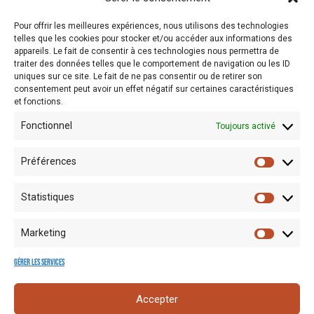
Pour offrir les meilleures expériences, nous utilisons des technologies
telles que les cookies pour stocker et/ou accéder aux informations des
Affiche rétro – Charleroi Gare
Affiche rétro – Les Hautes Fagnes
appareils. Le fait de consentir à ces technologies nous permettra de
traiter des données telles que le comportement de navigation ou les ID
LIRE LA SUITE
LIRE LA SUITE
uniques sur ce site. Le fait de ne pas consentir ou de retirer son
consentement peut avoir un effet négatif sur certaines caractéristiques
et fonctions.
Fonctionnel
Toujours activé
Préférences
Statistiques
Marketing
Gérer les services
Mentions
Crédits
Nos liens
Espace
Accepter
RGPD
photo
utiles
presse