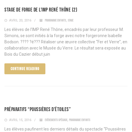
Stage de forge de l’IMP René Thône (2)
AVRIL 20, 2016
PROGRAMME ENFANTS
,
STAGE
Les élèves de l’IMP René Thône, encadrés par leur professeur M.
Simons, se sont initiés à la forge avec notre forgeronne Isabelle
Bodson. ???? ?é??? Réaliser une œuvre collective “Fer et Verre”, en
collaboration avec le Musée du Verre. Le résultat sera exposée au
Bois du Cazier début juin
CONTINUE READING
Préparatifs “Poussières d’étoiles”
AVRIL 15, 2016
EVÉNEMENTS SPÉCIAUX
,
PROGRAMME ENFANTS
Les élèves paufinent les derniers détails du spectacle “Poussières