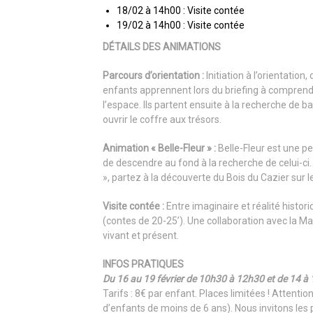
18/02 à 14h00 : Visite contée
19/02 à 14h00 : Visite contée
DÉTAILS DES ANIMATIONS
Parcours d’orientation :
Initiation à l’orientation
enfants apprennent lors du briefing à comprendr
l’espace. Ils partent ensuite à la recherche de 
ouvrir le coffre aux trésors.
Animation « Belle-Fleur » :
Belle-Fleur est une pe
de descendre au fond à la recherche de celui-ci. A
», partez à la découverte du Bois du Cazier sur les
Visite contée :
Entre imaginaire et réalité histor
(contes de 20-25’). Une collaboration avec la M
vivant et présent.
INFOS PRATIQUES
Du 16 au 19 février de 10h30 à 12h30 et de 14 à
Tarifs : 8€ par enfant. Places limitées ! Attent
d’enfants de moins de 6 ans). Nous invitons les 