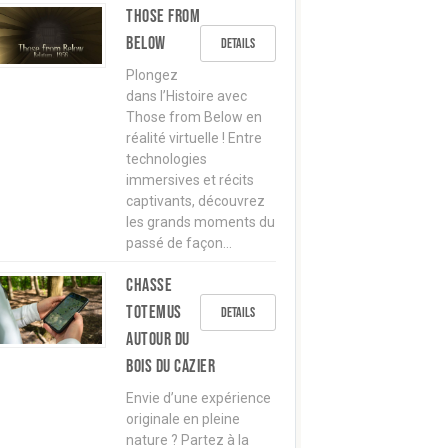
Those from
below
Details
Plongez
dans l’Histoire avec
Those from Below en
réalité virtuelle ! Entre
technologies
immersives et récits
captivants, découvrez
les grands moments du
passé de façon…
Chasse
TOTEMUS
Details
autour du
Bois du Cazier
Envie d’une expérience
originale en pleine
nature ? Partez à la