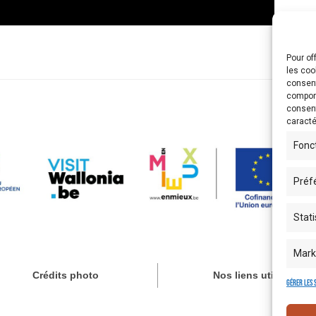
Pour of
les coo
consent
comport
consent
caracté
Fonc
Préf
Stati
Mark
Crédits photo
Nos liens utiles
Gérer les 