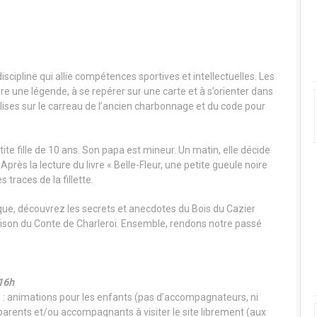
, discipline qui allie compétences sportives et intellectuelles. Les
e une légende, à se repérer sur une carte et à s’orienter dans
balises sur le carreau de l’ancien charbonnage et du code pour
tite fille de 10 ans. Son papa est mineur. Un matin, elle décide
près la lecture du livre « Belle-Fleur, une petite gueule noire
 traces de la fillette.
ique, découvrez les secrets et anecdotes du Bois du Cazier
aison du Conte de Charleroi. Ensemble, rendons notre passé
 16h
ion : animations pour les enfants (pas d’accompagnateurs, ni
parents et/ou accompagnants à visiter le site librement (aux