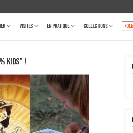
IER
VISITES
EN PRATIQUE
COLLECTIONS
70e&
% kids” !