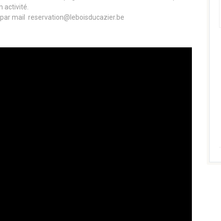
 activité.
 par mail reservation@leboisducazier.be