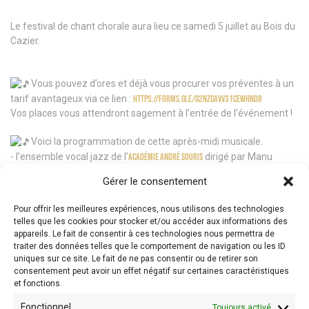
Le festival de chant chorale aura lieu ce samedi 5 juillet au Bois du
Cazier.
Vous pouvez d’ores et déjà vous procurer vos préventes à un
tarif avantageux via ce lien :
https://forms.gle/G2NZGavv31CeWHND8
Vos places vous attendront sagement à l’entrée de l’événement !
Voici la programmation de cette après-midi musicale.
- l’ensemble vocal jazz de l’
Académie André Souris
dirigé par Manu
Bonetti,
Gérer le consentement
- LA VILLANELLE, dirigée par Stephanie Guilmin
- La Girolle, dirigée par Michel Mine,
Pour offrir les meilleures expériences, nous utilisons des technologies
-
La Pastourelle de Charleroi
, dirigée par Éric Deprez,
telles que les cookies pour stocker et/ou accéder aux informations des
- Chœurs à cœurs, dirigée par Marie Paule Nemeghaire,
appareils. Le fait de consentir à ces technologies nous permettra de
- Lucante, dirigée par Catherine Felten,
traiter des données telles que le comportement de navigation ou les ID
- Crescendo, dirigée par Gianni Fontana
uniques sur ce site. Le fait de ne pas consentir ou de retirer son
consentement peut avoir un effet négatif sur certaines caractéristiques
- L’ensemble vocal Imagine, dirigé par Stephanie Guilmin
et fonctions.
- L’After, dirigé par Reynald Sac.
Fonctionnel
Toujours activé