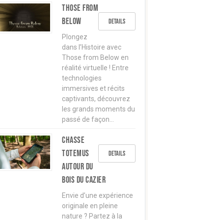
Those from
below
Details
Plongez
dans l’Histoire avec
Those from Below en
réalité virtuelle ! Entre
technologies
immersives et récits
captivants, découvrez
les grands moments du
passé de façon…
Chasse
TOTEMUS
Details
autour du
Bois du Cazier
Envie d’une expérience
originale en pleine
nature ? Partez à la