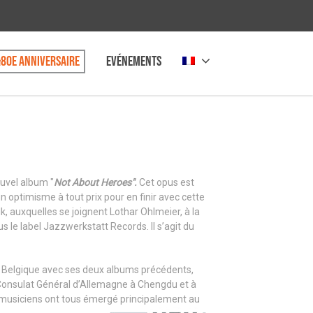
80e anniversaire
Evénements
ouvel album "
Not About Heroes".
Cet opus est
 optimisme à tout prix pour en finir avec cette
, auxquelles se joignent Lothar Ohlmeier, à la
us le label Jazzwerkstatt Records. Il s’agit du
en Belgique avec ses deux albums précédents,
le Consulat Général d’Allemagne à Chengdu et à
re musiciens ont tous émergé principalement au