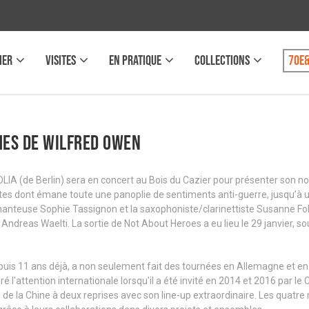
IER
VISITES
EN PRATIQUE
COLLECTIONS
70e&
mes de Wilfred Owen
LIA (de Berlin) sera en concert au Bois du Cazier pour présenter son n
tes dont émane toute une panoplie de sentiments anti-guerre, jusqu’à un
chanteuse Sophie Tassignon et la saxophoniste/clarinettiste Susanne Folk
 Andreas Waelti. La sortie de Not About Heroes a eu lieu le 29 janvier, so
epuis 11 ans déjà, a non seulement fait des tournées en Allemagne et 
é l'attention internationale lorsqu'il a été invité en 2014 et 2016 par 
ud de la Chine à deux reprises avec son line-up extraordinaire. Les quat