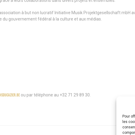
grâce à leurs collaborations dans divers projets et ensembles.
association à but non lucratif Initiative Musik Projektgesellschaft mbH 
 du gouvernement fédéral à la culture et aux médias.
isducazier.be
ou par téléphone au +32 71 29 89 30.
Pour of
les coo
consent
comport