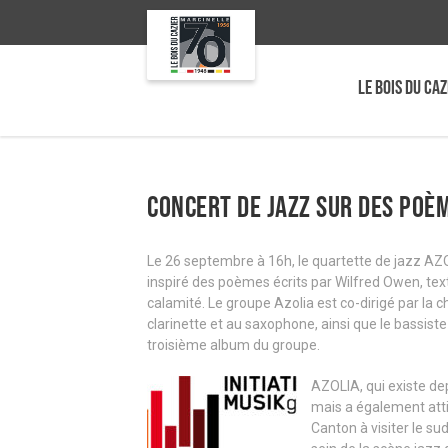
LE BOIS DU CAZ
Concert de jazz sur des poè
Le 26 septembre à 16h, le quartette de jazz AZO
inspiré des poèmes écrits par Wilfred Owen, tex
calamité. Le groupe Azolia est co-dirigé par la 
clarinette et au saxophone, ainsi que le bassiste
troisième album du groupe.
AZOLI
A, qui existe d
mais a également attir
Canton à visiter le s