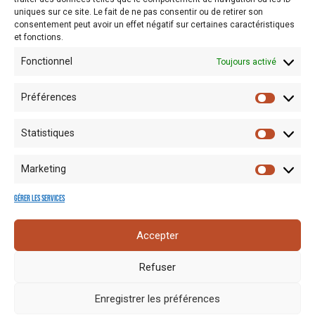
août 5, 2026 10:23 pm - 10:23 pm
uniques sur ce site. Le fait de ne pas consentir ou de retirer son
consentement peut avoir un effet négatif sur certaines caractéristiques
10:23 pm
et fonctions.
Fonctionnel
Toujours activé
Préférences
Statistiques
Marketing
Gérer les services
Mentions
Crédits
Nos liens
Espace
Accepter
RGPD
photo
utiles
presse
Refuser
Enregistrer les préférences