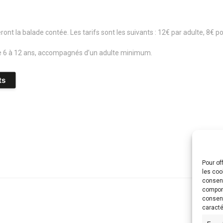
t la balade contée. Les tarifs sont les suivants : 12€ par adulte, 8€ pou
e 6 à 12 ans, accompagnés d’un adulte minimum.
Pour of
les coo
consent
comport
consent
caracté