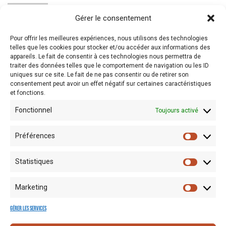
Gérer le consentement
Entrée :
Prix libre
Pour offrir les meilleures expériences, nous utilisons des technologies
Inscription
non-obligatoire mais vivement souhaitée sur
www.habitat-
telles que les cookies pour stocker et/ou accéder aux informations des
groupe.be
appareils. Le fait de consentir à ces technologies nous permettra de
traiter des données telles que le comportement de navigation ou les ID
Mobilité:
Co-voiturage facilité et navettes organisées au départ de
uniques sur ce site. Le fait de ne pas consentir ou de retirer son
consentement peut avoir un effet négatif sur certaines caractéristiques
la gare de Charleroi Sud toutes les 30 minutes
et fonctions.
Covid Safe Ticket
ou possibilité de se faire tester à l’entrée
Fonctionnel
Toujours activé
Préférences
Statistiques
Marketing
Gérer les services