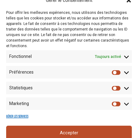
Gérer le consentement
Sur abonnement ou à la conférence
Pour offrir les meilleures expériences, nous utilisons des technologies
telles que les cookies pour stocker et/ou accéder aux informations des
Horaire
:
le mardi de 14h précises à 16h
appareils. Le fait de consentir à ces technologies nous permettra de
traiter des données telles que le comportement de navigation ou les ID
Contact :
Martine Michaux - tél. : 071/50.48.69 ou par mail:
uniques sur ce site. Le fait de ne pas consentir ou de retirer son
consentement peut avoir un effet négatif sur certaines caractéristiques
martine.michaux@cva-charleroi.be
et fonctions.
Fonctionnel
Toujours activé
Préférences
Statistiques
Marketing
Gérer les services
Mentions
Crédits
Nos liens
Espace
Accepter
RGPD
photo
utiles
presse