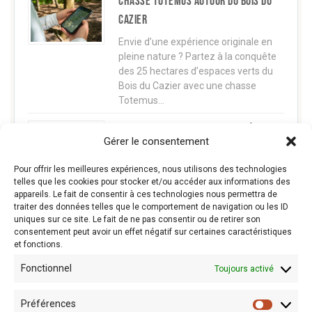
Chasse TOTEMUS autour du Bois du
Cazier
Envie d’une expérience originale en
pleine nature ? Partez à la conquête
des 25 hectares d’espaces verts du
Bois du Cazier avec une chasse
Totemus…
CINEMINE La mine fait son cinéma
Gérer le consentement
Projet transfrontalier entre le Bois du
Cazier et le Centre Historique Minier ,
Pour offrir les meilleures expériences, nous utilisons des technologies
CINEMINE vous invite à découvrir
telles que les cookies pour stocker et/ou accéder aux informations des
appareils. Le fait de consentir à ces technologies nous permettra de
l'histoire minière franco-belge à
traiter des données telles que le comportement de navigation ou les ID
travers le regard…
uniques sur ce site. Le fait de ne pas consentir ou de retirer son
consentement peut avoir un effet négatif sur certaines caractéristiques
et fonctions.
Fonctionnel
Toujours activé
Préférences