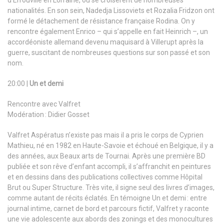
nationalités. En son sein, Nadedja Lissoviets et Rozalia Fridzon ont
formé le détachement de résistance française Rodina. On y
rencontre également Enrico – qui s’appelle en fait Heinrich –, un
accordéoniste allemand devenu maquisard à Villerupt après la
guerre, suscitant de nombreuses questions sur son passé et son
nom.
20:00 |
Un et demi
Rencontre avec Valfret
Modération : Didier Gosset
Valfret Aspératus n’existe pas mais il a pris le corps de Cyprien
Mathieu, né en 1982 en Haute-Savoie et échoué en Belgique, il y a
des années, aux Beaux arts de Tournai. Après une première BD
publiée et son rêve d’enfant accompli, il s’affranchit en peintures
et en dessins dans des publications collectives comme Hôpital
Brut ou Super Structure. Très vite, il signe seul des livres d’images,
comme autant de récits éclatés. En témoigne Un et demi : entre
journal intime, carnet de bord et parcours fictif, Valfret y raconte
une vie adolescente aux abords des zonings et des monocultures