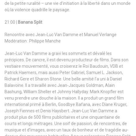
de la petite ruralité – une vie d’initiation à la liberté dans un monde
où la violence quadrille le paysage.
21:00 |
Banana Split
Rencontre avec Jean-Luc Van Damme et Manuel Verlange
Modération : Philippe Manche
Jean-Luc Van Damme a gravi les sommets et dévalé les
précipices. De cancre, il est devenu producteur de films. Dans son
vestiaire mouvementé, vous croiserez le Roi Baudouin, VDB et
Patrick Haemers, mais aussi Peter Gabriel, Samuel L. Jackson,
Richard Gere et Sharon Stone. Une belle amitié l’a uni à Daniel
Balavoine. Il a travaillé avec Jean-Jacques Goldman, Alain
Bashung, William Sheller et Johnny Hallyday. Mark Knopfler est
venu prendre une douche à la maison. Il a produit un grand film
international primé à Berlin, Goodbye Bafana, avec Diane Kruger,
Joseph Fiennes et Denis Haysbert. Jean-Luc Van Damme a
produit plus de 500 films publicitaires et une cinquantaine de
courts et longs métrages. Une soif de passion, de rencontres, de
musique et d’images, avec un taux de bonheur et de tragédie au-