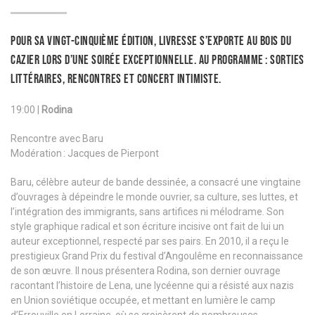
Pour sa vingt-cinquième édition, Livresse s’exporte au Bois du
Cazier lors d’une soirée exceptionnelle. Au programme : sorties
littéraires, rencontres et concert intimiste.
19:00 |
Rodina
Rencontre avec Baru
Modération : Jacques de Pierpont
Baru, célèbre auteur de bande dessinée, a consacré une vingtaine
d’ouvrages à dépeindre le monde ouvrier, sa culture, ses luttes, et
l’intégration des immigrants, sans artifices ni mélodrame. Son
style graphique radical et son écriture incisive ont fait de lui un
auteur exceptionnel, respecté par ses pairs. En 2010, il a reçu le
prestigieux Grand Prix du festival d’Angoulême en reconnaissance
de son œuvre. Il nous présentera Rodina, son dernier ouvrage
racontant l’histoire de Lena, une lycéenne qui a résisté aux nazis
en Union soviétique occupée, et mettant en lumière le camp
d’Errouville en Lorraine, où se croisèrent de nombreuses