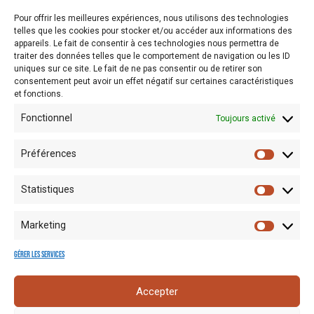
Pour offrir les meilleures expériences, nous utilisons des technologies
INFOS PRATIQUES
telles que les cookies pour stocker et/ou accéder aux informations des
appareils. Le fait de consentir à ces technologies nous permettra de
traiter des données telles que le comportement de navigation ou les ID
uniques sur ce site. Le fait de ne pas consentir ou de retirer son
consentement peut avoir un effet négatif sur certaines caractéristiques
Entrée gratuite dès 18h30
et fonctions.
Fonctionnel
Toujours activé
Préférences
Statistiques
Marketing
Gérer les services
Mentions
Crédits
Nos liens
Espace
Accepter
RGPD
photo
utiles
presse