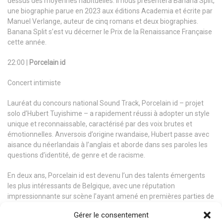
dessus des moyennes habituelles. Il nous présentera Banana Split,
une biographie parue en 2023 aux éditions Academia et écrite par
Manuel Verlange, auteur de cinq romans et deux biographies.
Banana Split s’est vu décerner le Prix de la Renaissance Française
cette année.
22:00 |
Porcelain id
Concert intimiste
Lauréat du concours national Sound Track, Porcelain id – projet
solo d’Hubert Tuyishime – a rapidement réussi à adopter un style
unique et reconnaissable, caractérisé par des voix brutes et
émotionnelles. Anversois d’origine rwandaise, Hubert passe avec
aisance du néerlandais à l’anglais et aborde dans ses paroles les
questions d’identité, de genre et de racisme.
En deux ans, Porcelain id est devenu l’un des talents émergents
les plus intéressants de Belgique, avec une réputation
impressionnante sur scène l’ayant amené en premières parties de
Meskerem Mees, Sylvie Kreusch et Roland Van Campenhout.
Gérer le consentement