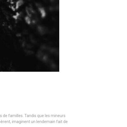
es de familles. Tandis que les mineurs
spèrent, imaginent un lendemain fait de