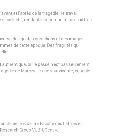
t et l’après de la tragédie : le travail,
me et collectif, rendant leur humanité aux chiffres
raverse des gestes quotidiens et des images
ommes de cette époque. Des fragilités qui
elle.
t authentique, où le passé n’est pas seulement
 tragédie de Marcinelle une voix vivante, capable
n Génielle », de la « Faculté des Lettres et
ce Research Group VUB-UGent ».