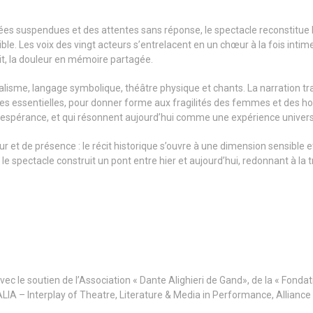
suspendues et des attentes sans réponse, le spectacle reconstitue l’avan
ossible. Les voix des vingt acteurs s’entrelacent en un chœur à la fois inti
cit, la douleur en mémoire partagée.
éalisme, langage symbolique, théâtre physique et chants. La narration t
les essentielles, pour donner forme aux fragilités des femmes et des h
et l’espérance, et qui résonnent aujourd’hui comme une expérience univers
et de présence : le récit historique s’ouvre à une dimension sensible e
, le spectacle construit un pont entre hier et aujourd’hui, redonnant à la
c le soutien de l’Association « Dante Alighieri de Gand», de la « Fondatio
HALIA – Interplay of Theatre, Literature & Media in Performance, Allian