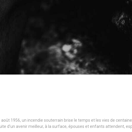
8 août 1956, un incendie souterrain brise le temps et les vies de centain
uite d’un avenir meilleur, à la surface, épouses et enfants attendent, e