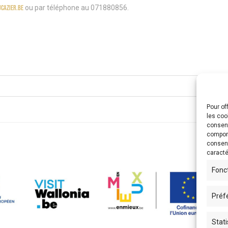
cazier.be
ou par téléphone au 071880856.
Pour of
les coo
consent
comport
consent
caracté
Fonc
Préf
Stati