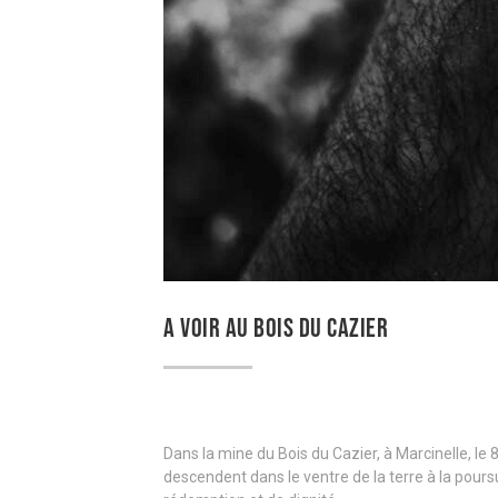
A VOIR AU BOIS DU CAZIER
Dans la mine du Bois du Cazier, à Marcinelle, le 
descendent dans le ventre de la terre à la pours