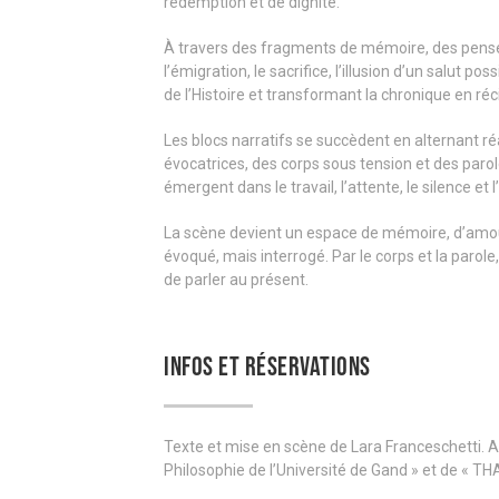
rédemption et de dignité.
À travers des fragments de mémoire, des pensées 
l’émigration, le sacrifice, l’illusion d’un salut p
de l’Histoire et transformant la chronique en ré
Les blocs narratifs se succèdent en alternant r
évocatrices, des corps sous tension et des paro
émergent dans le travail, l’attente, le silence 
La scène devient un espace de mémoire, d’amour 
évoqué, mais interrogé. Par le corps et la parole
de parler au présent.
INFOS ET RÉSERVATIONS
Texte et mise en scène de Lara Franceschetti. Ave
Philosophie de l’Université de Gand » et de « T