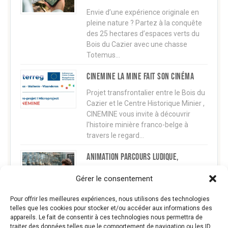
Envie d’une expérience originale en
pleine nature ? Partez à la conquête
des 25 hectares d’espaces verts du
Bois du Cazier avec une chasse
Totemus…
CINEMINE La mine fait son cinéma
Projet transfrontalier entre le Bois du
Cazier et le Centre Historique Minier ,
CINEMINE vous invite à découvrir
l'histoire minière franco-belge à
travers le regard…
Animation parcours ludique,
historique et artistique
Gérer le consentement
Cet été (du 4 juillet au 6 septembre),
le Bois du Cazier vous propose une
Pour offrir les meilleures expériences, nous utilisons des technologies
activité intergénérationnelle
telles que les cookies pour stocker et/ou accéder aux informations des
appareils. Le fait de consentir à ces technologies nous permettra de
captivante : un mini-parcours
traiter des données telles que le comportement de navigation ou les ID