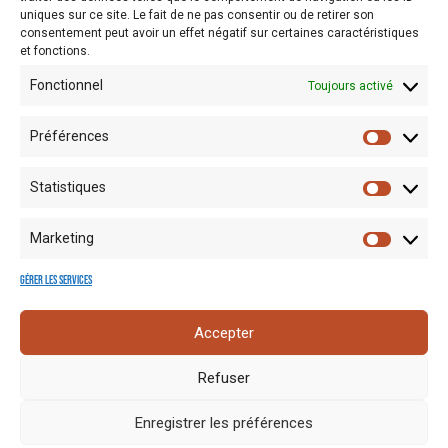
d’orientation à la fois…
uniques sur ce site. Le fait de ne pas consentir ou de retirer son
consentement peut avoir un effet négatif sur certaines caractéristiques
et fonctions.
Fonctionnel
Toujours activé
Préférences
Statistiques
Marketing
Gérer les services
Mentions
Crédits
Nos liens
Espace
Accepter
RGPD
photo
utiles
presse
Refuser
Enregistrer les préférences