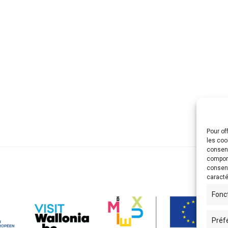
Pour of
les coo
consent
comport
consent
caracté
Fonc
Préf