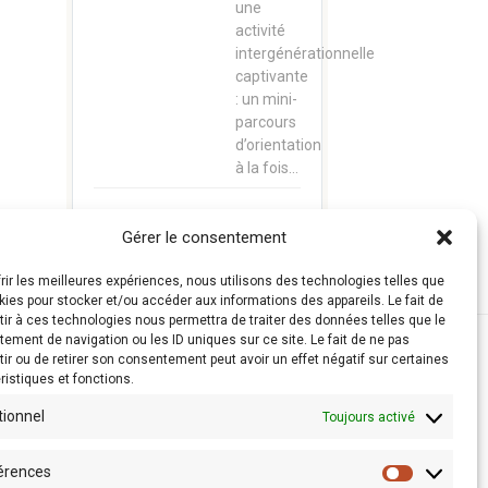
une
activité
intergénérationnelle
captivante
: un mini-
parcours
d’orientation
à la fois…
Gérer le consentement
frir les meilleures expériences, nous utilisons des technologies telles que
kies pour stocker et/ou accéder aux informations des appareils. Le fait de
ir à ces technologies nous permettra de traiter des données telles que le
ement de navigation ou les ID uniques sur ce site. Le fait de ne pas
ir ou de retirer son consentement peut avoir un effet négatif sur certaines
ristiques et fonctions.
tionnel
Toujours activé
érences