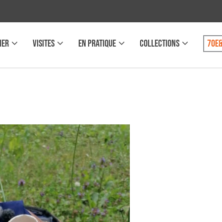
IER
VISITES
EN PRATIQUE
COLLECTIONS
70e&