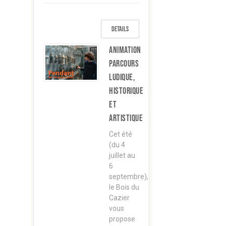
Details
Animation
parcours
ludique,
historique
et
artistique
Cet été
(du 4
juillet au
6
septembre),
le Bois du
Cazier
vous
propose