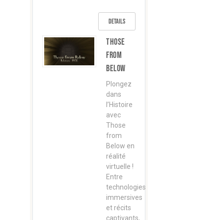
Details
Those
from
below
Plongez
dans
l’Histoire
avec
Those
from
Below en
réalité
virtuelle !
Entre
technologies
immersives
et récits
captivants,