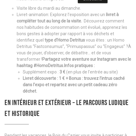
Visite libre du mardi au dimanche.
Livret-animation: Explorez l’exposition avec un
livret à
compléter tout au long de la visite.
Découvrez comment
nos habitudes de consommation ont évolué, apprenez les
bons gestes à adopter par rapport à vos déchets et
identifiez quel
type d’Homo Detritus
vous êtes : un Homo
Detritus “Fastconsumus”, “Primuspassus” ou “Engageus” ?À
vous de jouer, d’observer, de débattre… et de vous
transformer !
Partagez votre aventure sur Instagram avec le
hashtag #HomoDetritus.
Infos pratiques :
Supplément expo :
3 €
(en plus de l’entrée au site)
Livret découverte : 1 € +
Bonus
: trouvez l’intrus caché
dans l’expo et repartez avec un petit cadeau zéro
déchet.
EN INTÉRIEUR ET EXTÉRIEUR – LE PARCOURS LUDIQUE
ET HISTORIQUE
Pendant les vacances, le Bois du Cazier vous invite à participer à