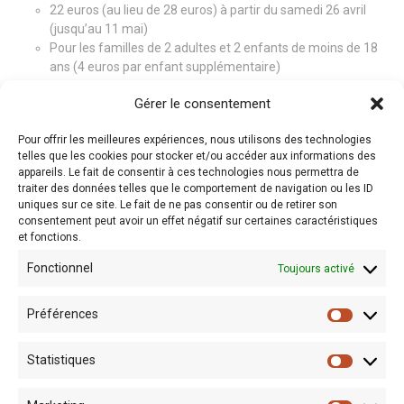
22 euros (au lieu de 28 euros) à partir du samedi 26 avril
(jusqu’au 11 mai)
Pour les familles de 2 adultes et 2 enfants de moins de 18
ans (4 euros par enfant supplémentaire)
Pas de réservation nécessaire
Gérer le consentement
EN PRATIQUE
Pour offrir les meilleures expériences, nous utilisons des technologies
telles que les cookies pour stocker et/ou accéder aux informations des
appareils. Le fait de consentir à ces technologies nous permettra de
Vous avez besoin d’une information complémentaire?
traiter des données telles que le comportement de navigation ou les ID
Téléphonez au 071880856 du mardi au vendredi de 9h à 17h – Les
uniques sur ce site. Le fait de ne pas consentir ou de retirer son
consentement peut avoir un effet négatif sur certaines caractéristiques
samedis, dimanches et jour férié de 10h à 18h.
et fonctions.
Fonctionnel
Toujours activé
Préférences
Statistiques