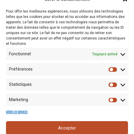
attendre l’argent dont elles avaient besoin pour faire le “voyage de
l’espoir”.
Pour offrir les meilleures expériences, nous utilisons des technologies
telles que les cookies pour stocker et/ou accéder aux informations des
Pièce interprétée en italien sous-titrée en français via une vidéo.
appareils. Le fait de consentir à ces technologies nous permettra de
traiter des données telles que le comportement de navigation ou les ID
Jeudi 10 octobre
à 18h30. Prix: 5€. Réservations (obligatoires) –
uniques sur ce site. Le fait de ne pas consentir ou de retirer son
consentement peut avoir un effet négatif sur certaines caractéristiques
COMPLET
et fonctions.
Fonctionnel
Toujours activé
Préférences
Statistiques
Marketing
Gérer les services
Mentions
Crédits
Nos liens
Espace
Accepter
RGPD
photo
utiles
presse