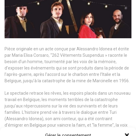
Pièce originale en un acte conçue par Alessandro Idonea et écrite
par Maria Elisa Corsaro, “262 Vêtements Suspendus » raconte le
besoin d’un homme, tourmenté par les voix de la mémoire,
d’exposer les événements qui se sont produits dans la période de
l’après-guerre, après l’accord sur le charbon entre l’Italie et la
Belgique, jusqu’à la catastrophe de la mine de Marcinelle en 1956.
Le spectacle retrace les rêves, les espoirs placés dans un nouveau
travail en Belgique, les moments terribles de la catastrophe
jusqu’aux répercussions sur la vie des survivants et de leurs
familles. L’histoire prend vie à travers le dialogue entre Turi
(Alessandro Idonea), son ami conteur, qui a été contraint
d’émigrer en Belgique pour vaincre la faim, et “la femme”, la voix
des épouses des émigrants qui sont restées sur place pour
Gérer le consentement