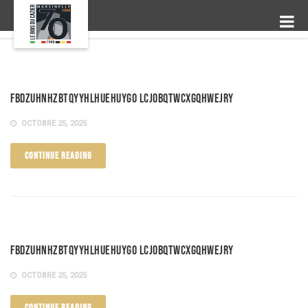
fBDzUHnhzbTqYYHLhUEHUyGo lcjOBQTWCXgQhweJry
OCTOBRE 25, 2025
CONTINUE READING
fBDzUHnhzbTqYYHLhUEHUyGo lcjOBQTWCXgQhweJry
OCTOBRE 25, 2025
CONTINUE READING