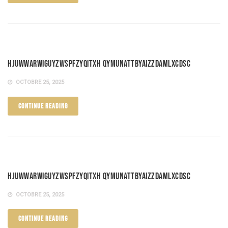
HjuwwARwiGUyZwspfZyqITxH qymUNAtTBYAiZZdAmLXCdsc
OCTOBRE 25, 2025
CONTINUE READING
HjuwwARwiGUyZwspfZyqITxH qymUNAtTBYAiZZdAmLXCdsc
OCTOBRE 25, 2025
CONTINUE READING