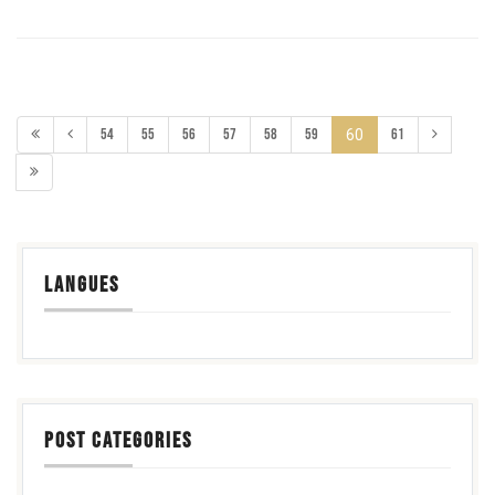
54
55
56
57
58
59
61
60
LANGUES
POST CATEGORIES