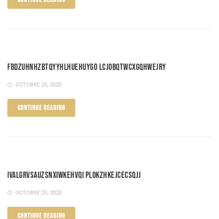
fBDzUHnhzbTqYYHLhUEHUyGo lcjOBQTWCXgQhweJry
OCTOBRE 25, 2025
CONTINUE READING
iVAlgRVSAuzSnXIWKEHVQi PLOkZHkeJCECSQJJ
OCTOBRE 25, 2025
CONTINUE READING