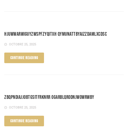
HjuwwARwiGUyZwspfZyqITxH qymUNAtTBYAiZZdAmLXCdsc
OCTOBRE 25, 2025
CONTINUE READING
ZbQpNDIajJobTgsITfrKnrr OgaRBlQRoDnjWowRWBY
OCTOBRE 25, 2025
CONTINUE READING